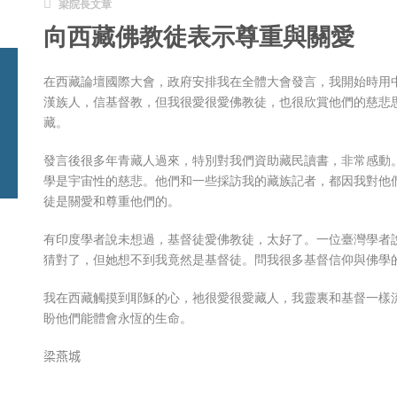
梁院長文章
向西藏佛教徒表示尊重與關愛
在西藏論壇國際大會，政府安排我在全體大會發言，我開始時用
漢族人，信基督教，但我很愛很愛佛教徒，也很欣賞他們的慈悲
藏。
發言後很多年青藏人過來，特別對我們資助藏民讀書，非常感動
學是宇宙性的慈悲。他們和一些採訪我的藏族記者，都因我對他
徒是關愛和尊重他們的。
有印度學者說未想過，基督徒愛佛教徒，太好了。一位臺灣學者
猜對了，但她想不到我竟然是基督徒。問我很多基督信仰與佛學
我在西藏觸摸到耶穌的心，祂很愛很愛藏人，我靈裏和基督一樣
盼他們能體會永恆的生命。
梁燕城