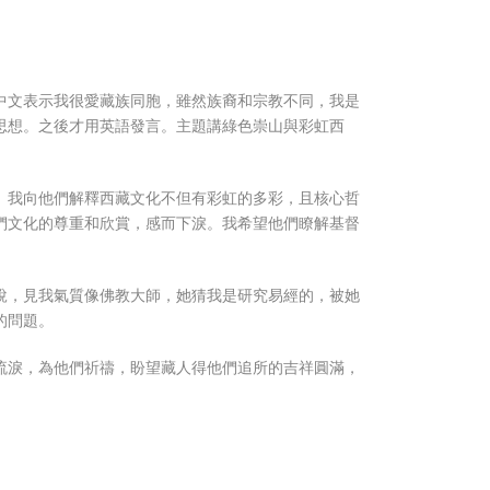
中文表示我很愛藏族同胞，雖然族裔和宗教不同，我是
思想。之後才用英語發言。主題講綠色崇山與彩虹西
。我向他們解釋西藏文化不但有彩虹的多彩，且核心哲
們文化的尊重和欣賞，感而下淚。我希望他們瞭解基督
說，見我氣質像佛教大師，她猜我是研究易經的，被她
的問題。
流淚，為他們祈禱，盼望藏人得他們追所的吉祥圓滿，