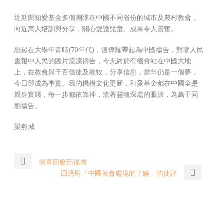
近期聞知愛基金多個團隊在中國不同省份的城市及農村教會，
向近萬人培訓與分享，關心愛護兒童。成果令人震奮。
想起在大學年青時(70年代)，溫偉耀帶起為中國禱告，對著人民
畫報中人民的圖片流淚禱告，今天終於有機會站在中國大地
上，在教會與千百信徒及教牧，分享信息，當年仍是一個夢，
今日卻成為事實。我的機構文化更新，和愛基金都在中國全是
親身實踐，每一步都依靠神，流著靈魂深處的眼淚，為萬千同
胞禱告。
梁燕城
簡單回應邢福增
回應對「中國教會處境的了解」的批評