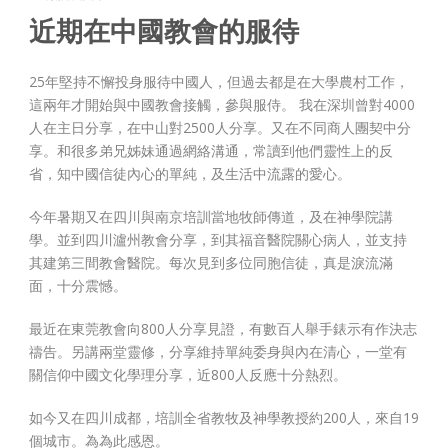
近期在中國教會的服待
25年堅持不懈投身服待中國人，但過去都是在大學農村工作，
這兩年才開始與中國教會接觸，參與服侍。 我在深圳曾對4000
人在主日分享，在中山對2500人分享。又在不同商人團契中分
享。和很多弟兄姊妹通過網絡溝通，常讀到他們靈性上的反
省，知中國信徒內心的單純，及生活中流露的愛心。
今年暑期又在四川與南京培訓當地牧師傳道，及在神學院講
學。並到四川瀘州教會分享，到其福音醫院關心病人，並支持
其建第三間教會醫院。每次見到多位同胞信徒，真是淚流滿
面，十分震憾。
最近在東莞教會向800人分享見證，有數百人舉手錶示有作決志
禱告。另講兩堂靈修，分享維持單純委身與內在清心，一堂有
關信仰中國文化學理分享，近800人反應十分熱烈。
如今又在四川成都，培訓全省教牧及神學教授約200人，來自19
個城市。為為此感恩。