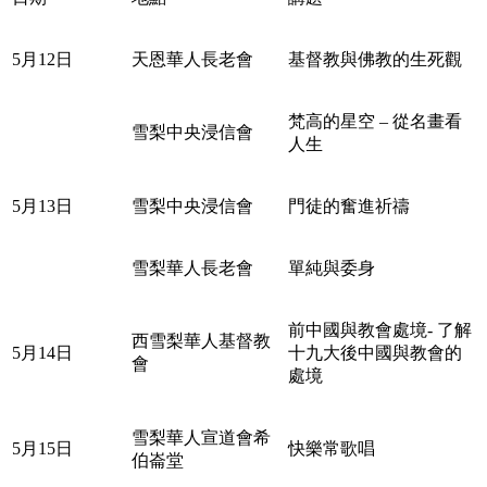
5月12日
天恩華人長老會
基督教與佛教的生死觀
梵高的星空 – 從名畫看
雪梨中央浸信會
人生
5月13日
雪梨中央浸信會
門徒的奮進祈禱
雪梨華人長老會
單純與委身
前中國與教會處境- 了解
西雪梨華人基督教
5月14日
十九大後中國與教會的
會
處境
雪梨華人宣道會希
5月15日
快樂常歌唱
伯崙堂