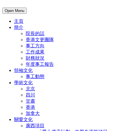
Open Menu
主頁
簡介
院長的話
香港文更團隊
事工方向
工作成果
財務狀況
年度事工報告
領袖文化
事工動態
學術文化
北京
四川
甘肅
香港
加拿大
關愛文化
廣西項目