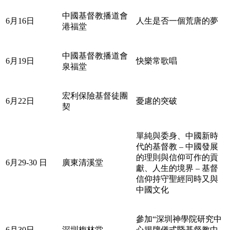
中國基督教播道會
6月16日
人生是否一個荒唐的夢
港福堂
中國基督教播道會
6月19日
快樂常歌唱
泉福堂
宏利保險基督徒團
6月22日
憂慮的突破
契
單純與委身、中國新時
代的基督教 – 中國發展
的理則與信仰可作的貢
6月29-30 日
廣東清溪堂
獻、人生的境界 – 基督
信仰持守聖經同時又與
中國文化
參加“深圳神學院研究中
6月30日
深圳梅林堂
心揭牌儀式暨基督教中