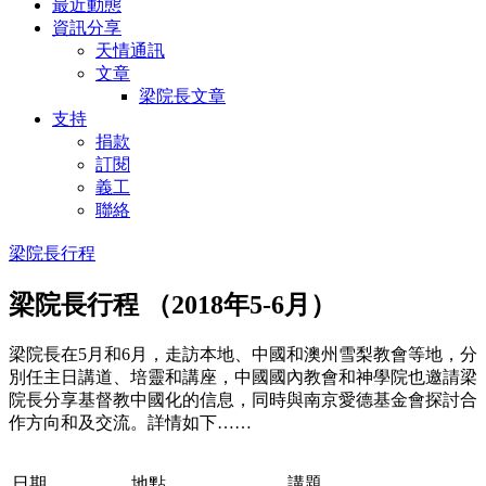
最近動態
資訊分享
天情通訊
文章
梁院長文章
支持
捐款
訂閱
義工
聯絡
梁院長行程
梁院長行程 （2018年5-6月）
梁院長在5月和6月，走訪本地、中國和澳州雪梨教會等地，分
別任主日講道、培靈和講座，中國國內教會和神學院也邀請梁
院長分享基督教中國化的信息，同時與南京愛德基金會探討合
作方向和及交流。詳情如下……
日期
地點
講題