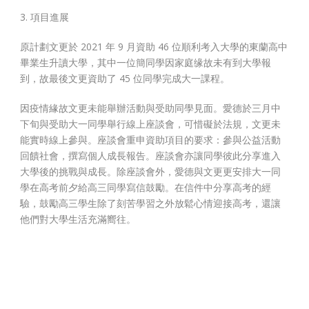
3. 項目進展
原計劃文更於 2021 年 9 月資助 46 位順利考入大學的東蘭高中
畢業生升讀大學，其中一位簡同學因家庭缘故未有到大學報
到，故最後文更資助了 45 位同學完成大一課程。
因疫情緣故文更未能舉辦活動與受助同學見面。愛德於三月中
下旬與受助大一同學舉行線上座談會，可惜礙於法規，文更未
能實時線上參與。座談會重申資助項目的要求：參與公益活動
回饋社會，撰寫個人成長報告。座談會亦讓同學彼此分享進入
大學後的挑戰與成長。除座談會外，愛德與文更更安排大一同
學在高考前夕給高三同學寫信鼓勵。在信件中分享高考的經
驗，鼓勵高三學生除了刻苦學習之外放鬆心情迎接高考，還讓
他們對大學生活充滿嚮往。