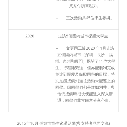
質應付讀書壓力。
– 三次活動共45位學生參與。
2020
走訪5個國內城市探望大學生：
– 文更同工於2020 年1月走訪
五個國內城市（深圳、長沙、福
州、泉州和廈門）探望了11位大學
生。行程雖緊迫，但亦能順利完成
並達到關愛及鼓勵同學的目標，特
別是能接觸到過往活動未能連上的
同學。因同學們都是離鄕別井，與
他們接觸時很快便能進入深入溝
通，同學們非常願意分享心事。
2015年10月-首次大學生來港活動(與支持者見面交流)