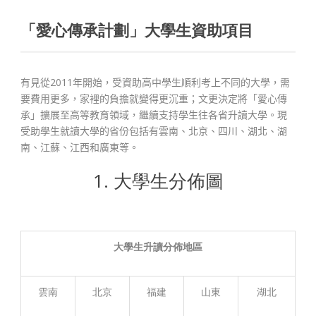
「愛心傳承計劃」大學生資助項目
有見從
2011
年開始，受資助高中學生順利考上不同的大學，需
要費用更多，家裡的負擔就變得更沉重；文更決定將「愛心傳
承」
擴展
至高等教育領域，繼續支持學生往各省升讀大學。現
受助學生就讀大學的省份包括有雲南、北京、四川、湖北、湖
南、江蘇、江西和廣東等。
1. 大學生分佈圖
大學生升讀分佈
地區
雲南
北京
福建
山東
湖北