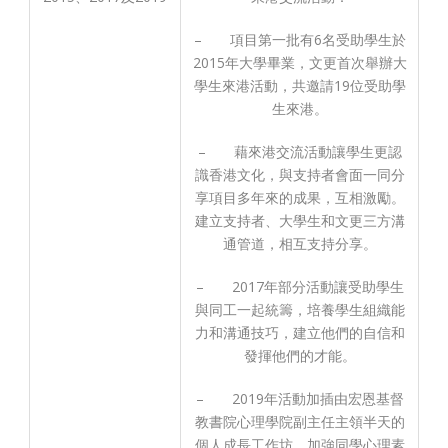
– 項目第一批有6名受助學生於
2015年大學畢業，文更首次舉辦大
學生來港活動，共邀請19位受助學
生來港。
– 藉來港交流活動讓學生更認
識香港文化，與支持者會面一同分
享項目多年來的成果，互相激勵。
建立支持者、大學生和文更三方溝
通管道，相互支持分享。
– 2017年部分活動讓受助學生
與同工一起統籌，培養學生組織能
力和溝通技巧，建立他們的自信和
發揮他們的才能。
– 2019年活動加插由宏恩基督
教書院心理學院副主任主領半天的
個人成長工作坊，加強同學心理素