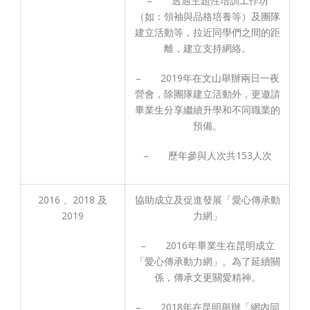
– 透過主題性培訓工作坊
（如：領袖與品格培養等）及團隊
建立活動等，拉近同學們之間的距
離，建立支持網絡。
– 2019年在文山舉辦兩日一夜
營會，除團隊建立活動外，更邀請
畢業生分享繼續升學和不同職業的
預備。
– 歷年參與人次共153人次
2016 、2018 及
協助成立及促進發展「愛心傳承動
2019
力網」
– 2016年畢業生在昆明成立
「愛心傳承動力網」。為了延續關
係，傳承文更關愛精神。
– 2018年在昆明舉辦「網內同