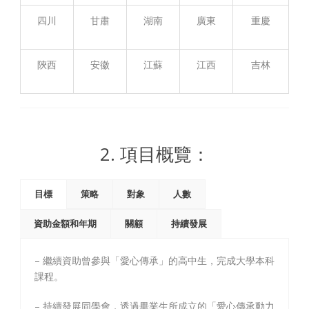
四川
甘肅
湖南
廣東
重慶
陝西
安徽
江蘇
江西
吉林
2. 項目概覽：
目標
策略
對象
人數
資助金額和年期
關顧
持續發展
– 繼續資助曾參與「愛心傳承」的高中生，完成大學本科
課程。
– 持續發展同學會，透過畢業生所成立的「愛心傳承動力