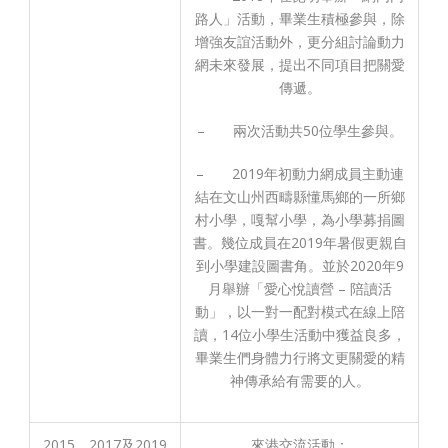
路人」活動，畢業生積極參與，除
增強友誼活動外，更分組討論動力
網未來發展，提出不同項目把關愛
傳遞。
– 兩次活動共50位學生參與。
– 2019年初動力網成員主動連
結在文山州西疇縣懂馬鄉的一所鄉
村小學，嘎幫小學，為小學募捐圖
書。幾位成員在2019年暑假更親自
到小學建設圖書角。並於2020年9
月舉辦「愛心悅讀營 – 陪讀活
動」，以一對一配對模式在線上陪
讀，14位小學生活動中獲益良多，
畢業生們身體力行將文更關愛的精
神傳承給有需要的人。
2015、2017及2019
來港交流活動：