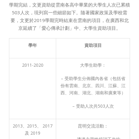
學期完結，文更資助從雲南各高中畢業的大學生人次已累積
503人次，現列寫一些細節如下。隨著國家政策及學校需
要，文更於2019學期完時結束在雲南的項目，在廣西和北
京延續了「愛心傳承計劃」中、大學生資助項目。
學
年
資助項
目
2011-2020
大學生助學：
– 受助學生分佈國內各省（包括省
份有雲南、北京、四川、江蘇、江
西、河南、湖北、湖南和廣東等）
– 受助人次共503人次
2013、2015、 2017
昆明交流活動：
及 2019