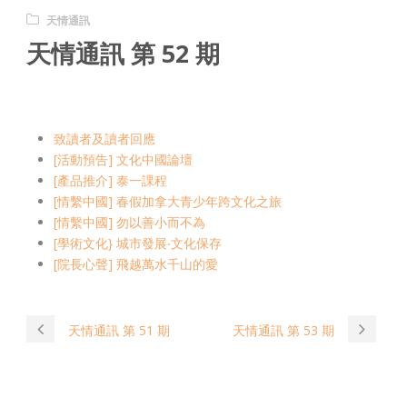
天情通訊
天情通訊 第 52 期
致讀者及讀者回應
[活動預告] 文化中國論壇
[產品推介] 泰一課程
[情繫中國] 春假加拿大青少年跨文化之旅
[情繫中國] 勿以善小而不為
[學術文化} 城市發展‧文化保存
[院長心聲] 飛越萬水千山的愛
天情通訊 第 51 期
天情通訊 第 53 期