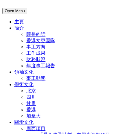
Open Menu
主頁
簡介
院長的話
香港文更團隊
事工方向
工作成果
財務狀況
年度事工報告
領袖文化
事工動態
學術文化
北京
四川
甘肅
香港
加拿大
關愛文化
廣西項目